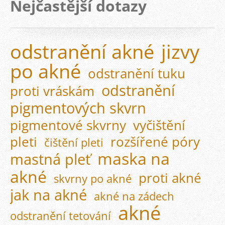
Nejčastější dotazy
odstranění akné
jizvy
po akné
odstranění tuku
odstranění
proti vráskám
pigmentových skvrn
pigmentové skvrny
vyčištění
pleti
rozšířené póry
čištění pleti
maska na
mastná pleť
akné
proti akné
skvrny po akné
jak na akné
akné na zádech
akné
odstranění tetování