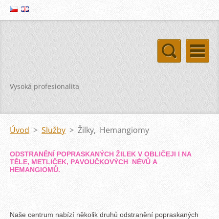
Vysoká profesionalita
Úvod
>
Služby
>
Žilky, Hemangiomy
ODSTRANĚNÍ POPRASKANÝCH ŽILEK V OBLIČEJI I NA
TĚLE, METLIČEK, PAVOUČKOVÝCH NÉVŮ A
HEMANGIOM
Ů.
Naše centrum nabízí několik druhů odstranění popraskaných