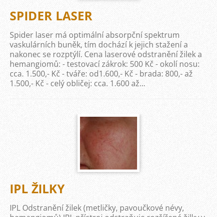
SPIDER LASER
Spider laser má optimální absorpční spektrum
vaskulárních buněk, tím dochází k jejich stažení a
nakonec se rozptýlí. Cena laserové odstranění žilek a
hemangiomů: - testovací zákrok: 500 Kč - okolí nosu:
cca. 1.500,- Kč - tváře: od1.600,- Kč - brada: 800,- až
1.500,- Kč - celý obličej: cca. 1.600 až...
IPL ŽILKY
IPL Odstranění žilek (metličky, pavoučkové névy,