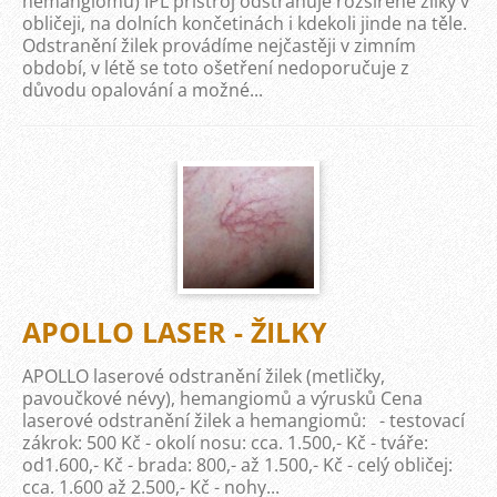
hemangiomů) IPL přístroj odstraňuje rozšířené žilky v
obličeji, na dolních končetinách i kdekoli jinde na těle.
Odstranění žilek provádíme nejčastěji v zimním
období, v létě se toto ošetření nedoporučuje z
důvodu opalování a možné...
APOLLO LASER - ŽILKY
APOLLO laserové odstranění žilek (metličky,
pavoučkové névy), hemangiomů a výrusků Cena
laserové odstranění žilek a hemangiomů: - testovací
zákrok: 500 Kč - okolí nosu: cca. 1.500,- Kč - tváře:
od1.600,- Kč - brada: 800,- až 1.500,- Kč - celý obličej:
cca. 1.600 až 2.500,- Kč - nohy...