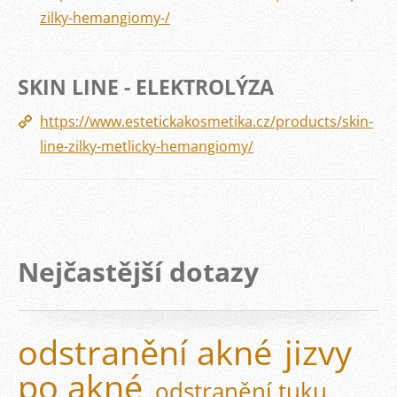
zilky-hemangiomy-/
SKIN LINE - ELEKTROLÝZA
https://www.estetickakosmetika.cz/products/skin-
line-zilky-metlicky-hemangiomy/
Nejčastější dotazy
odstranění akné
jizvy
po akné
odstranění tuku