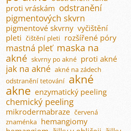
odstranění
proti vráskám
pigmentových skvrn
pigmentové skvrny
vyčištění
pleti
rozšířené póry
čištění pleti
maska na
mastná pleť
akné
proti akné
skvrny po akné
jak na akné
akné na zádech
akné
odstranění tetování
akne
enzymatický peeling
chemický peeling
mikrodermabraze
červená
hemangiomy
znaménka