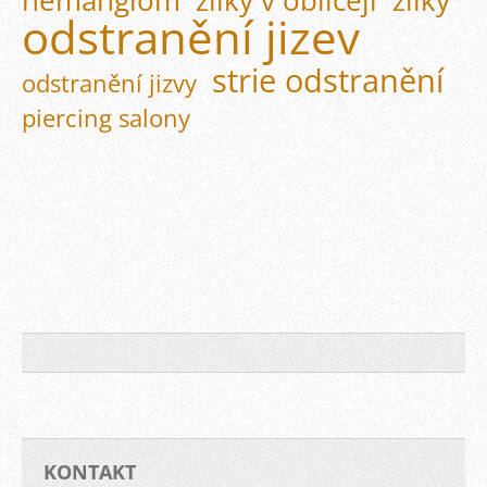
hemangiom
žilky v obličeji
žilky
odstranění jizev
strie odstranění
odstranění jizvy
piercing salony
KONTAKT