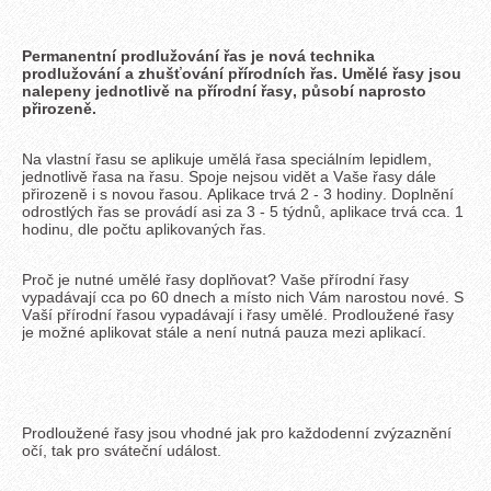
Permanentní prodlužování řas je nová technika
prodlužování a zhušťování přírodních řas. Umělé řasy jsou
nalepeny jednotlivě na přírodní řasy, působí naprosto
přirozeně.
Na vlastní řasu se aplikuje umělá řasa speciálním lepidlem,
jednotlivě řasa na řasu. Spoje nejsou vidět a Vaše řasy dále
přirozeně i s novou řasou. Aplikace trvá 2 - 3 hodiny. Doplnění
odrostlých řas se provádí asi za 3 - 5 týdnů, aplikace trvá cca. 1
hodinu, dle počtu aplikovaných řas.
Proč je nutné umělé řasy doplňovat? Vaše přírodní řasy
vypadávají cca po 60 dnech a místo nich Vám narostou nové. S
Vaší přírodní řasou vypadávají i řasy umělé. Prodloužené řasy
je možné aplikovat stále a není nutná pauza mezi aplikací.
Prodloužené řasy jsou vhodné jak pro každodenní zvýzaznění
očí, tak pro sváteční událost.