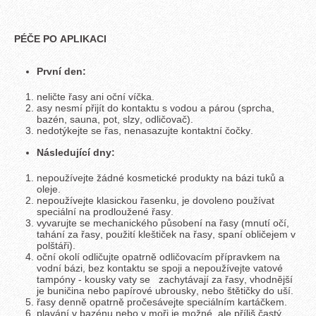
PÉČE PO APLIKACI
První den:
neličte řasy ani oční víčka.
asy nesmí přijít do kontaktu s vodou a párou (sprcha,
bazén, sauna, pot, slzy, odličovač).
nedotýkejte se řas, nenasazujte kontaktní čočky.
Následující dny:
nepoužívejte žádné kosmetické produkty na bázi tuků a
oleje.
nepoužívejte klasickou řasenku, je dovoleno používat
speciální na prodloužené řasy.
vyvarujte se mechanického působení na řasy (mnutí očí,
tahání za řasy, použití kleštiček na řasy, spaní obličejem v
polštáři).
oční okolí odličujte opatrně odličovacím přípravkem na
vodní bázi, bez kontaktu se spoji a nepoužívejte vatové
tampóny - kousky vaty se zachytávají za řasy, vhodnější
je buničina nebo papírové ubrousky, nebo štětičky do uší.
řasy denně opatrně pročesávejte speciálním kartáčkem.
plavání v bazénu nebo v moři je možné, ale příliš častý