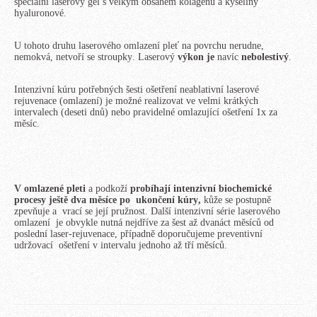
speciální laserový gel s velkým obsahem kolagenu a kyseliny
hyaluronové.
U tohoto druhu laserového omlazení pleť na povrchu nerudne,
nemokvá, netvoří se stroupky. Laserový
výkon je
navíc
nebolestivý
.
Intenzivní kúru potřebných šesti ošetření neablativní laserové
rejuvenace (omlazení) je možné realizovat ve velmi krátkých
intervalech (deseti dnů) nebo pravidelné omlazující ošetření 1x za
měsíc.
V omlazené pleti
a podkoží
probíhají intenzivní biochemické
procesy ještě dva měsíce
po ukončení kúry,
kůže se postupně
zpevňuje a vrací se její pružnost. Další intenzivní série laserového
omlazení je obvykle nutná nejdříve za šest až dvanáct měsíců od
poslední laser-rejuvenace, případně doporučujeme preventivní
udržovací ošetření v intervalu jednoho až tří měsíců.