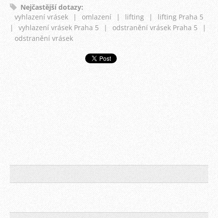
Nejčastější dotazy
:
vyhlazení vrásek
|
omlazení
|
lifting
|
lifting Praha 5
|
vyhlazení vrásek Praha 5
|
odstranění vrásek Praha 5
|
odstranění vrásek