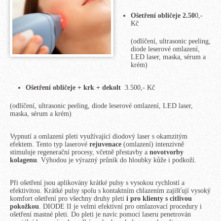
Ošetření obličeje
2.50
0,-
Kč
(odlíčení, ultrasonic peeling,
diode leserové omlazení,
LED laser, maska, sérum a
krém)
Ošetření obličeje + krk + dekolt
3.500,- Kč
(odlíčení, ultrasonic peeling, diode leserové omlazení, LED laser,
maska, sérum a krém)
Vypnutí a omlazení pleti využívající diodový laser s okamzitým
efektem. Tento typ laserové
rejuvenace
(omlazení) intenzivně
stimuluje regenerační procesy, včetně přestavby a
novotvorby
kolagenu
. Výhodou je výrazný průnik do hloubky kůže i podkoží.
Při ošetření jsou aplikovány krátké pulsy s vysokou rychlostí a
efektivitou. Krátké pulsy spolu s kontaktním chlazením zajišťují vysoký
komfort ošetření pro všechny druhy pleti
i pro klienty s citlivou
pokožkou
. DIODE II je velmi efektivní pro omlazovací procedury i
ošetření mastné pleti. Do pleti je navíc pomocí laseru penetrován