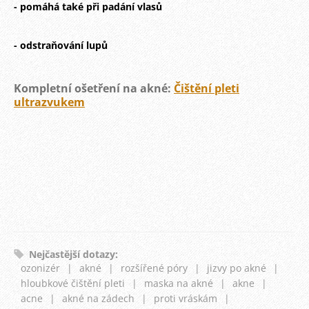
- pomáhá také při padání vlasů
- odstraňování lupů
Kompletní ošetření na akné:
Čištění pleti
ultrazvukem
Nejčastější dotazy
:
ozonizér
|
akné
|
rozšířené póry
|
jizvy po akné
|
hloubkové čištění pleti
|
maska na akné
|
akne
|
acne
|
akné na zádech
|
proti vráskám
|