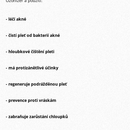
Ozonizér a použítí:
- léčí akné
- čistí pleť od bakterií akné
- hloubkové čištění pleti
- má protizánětlivé účinky
- regeneruje podrážděnou pleť
- prevence proti vráskám
- zabraňuje zarůstání chloupků