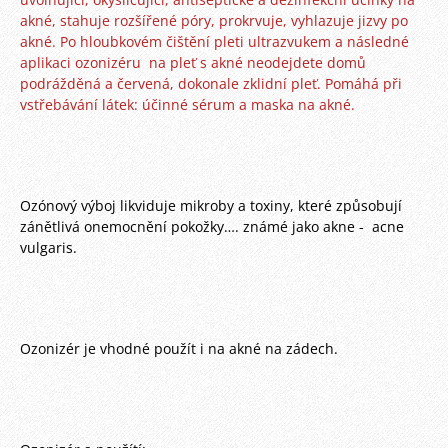
akné, stahuje rozšířené póry, prokrvuje, vyhlazuje jizvy po
akné. Po hloubkovém čištění pleti ultrazvukem a následné
aplikaci ozonizéru na pleť s akné neodejdete domů
podrážděná a červená, dokonale zklidní pleť. Pomáhá při
vstřebávání látek: účinné sérum a maska na akné.
Ozónový výboj likviduje mikroby a toxiny, které způsobují
zánětlivá onemocnění pokožky…. známé jako akne - acne
vulgaris.
Ozonizér je vhodné použít i na akné na zádech.