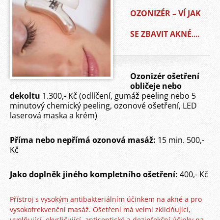
OZONIZÉR – VÍ JAK
SE ZBAVIT AKNÉ
….
Ozonizér ošetření
obličeje nebo
dekoltu
1.300,- Kč (odlíčení, gumáž peeling nebo 5
minutový chemický peeling, ozonové ošetření, LED
laserová maska a krém)
Příma nebo n
epřímá ozonová masáž:
15 min. 500,-
Kč
Jako doplněk jiného kompletního ošetření:
400,- Kč
Přístroj s vysokým antibakteriálním účinkem na akné a pro
vysokofrekvenční masáž. Ošetření má velmi zklidňující,
uvolňující, okysličující, antiseptické a dezinfekční účinky na