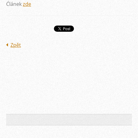
Ćlánek
zde
Zpět