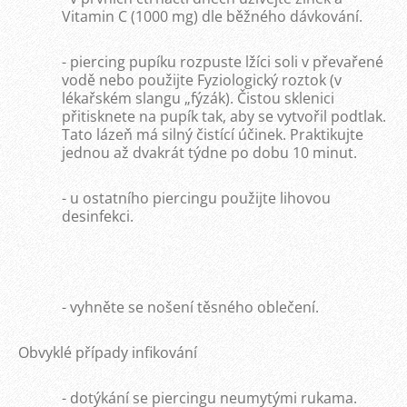
Vitamin C (1000 mg) dle běžného dávkování.
- piercing pupíku rozpuste lžíci soli v převařené
vodě nebo použijte Fyziologický roztok (v
lékařském slangu „fýzák). Čistou sklenici
přitisknete na pupík tak, aby se vytvořil podtlak.
Tato lázeň má silný čistící účinek. Praktikujte
jednou až dvakrát týdne po dobu 10 minut.
- u ostatního piercingu použijte lihovou
desinfekci.
- vyhněte se nošení těsného oblečení.
Obvyklé případy infikování
- dotýkání se piercingu neumytými rukama.