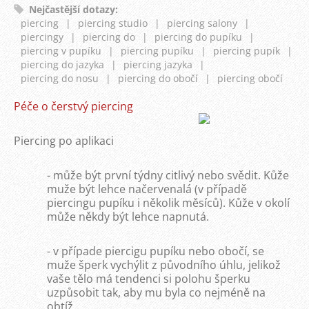
Nejčastější dotazy
:
piercing
|
piercing studio
|
piercing salony
|
piercingy
|
piercing do
|
piercing do pupíku
|
piercing v pupíku
|
piercing pupíku
|
piercing pupík
|
piercing do jazyka
|
piercing jazyka
|
piercing do nosu
|
piercing do obočí
|
piercing obočí
Péče o čerstvý piercing
Piercing po aplikaci
- může být první týdny citlivý nebo svědit. Kůže
muže být lehce načervenalá (v případě
piercingu pupíku i několik měsíců). Kůže v okolí
může někdy být lehce napnutá.
- v případe piercigu pupíku nebo obočí, se
muže šperk vychýlit z původního úhlu, jelikož
vaše tělo má tendenci si polohu šperku
uzpůsobit tak, aby mu byla co nejméně na
obtíž.