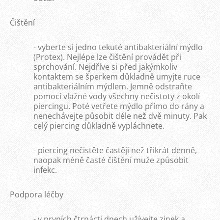
Čištění
- vyberte si jedno tekuté antibakteriální mýdlo
(Protex). Nejlépe lze čištění provádět při
sprchování. Nejdříve si před jakýmkoliv
kontaktem se šperkem důkladně umyjte ruce
antibakteriálním mýdlem. Jemně odstraňte
pomocí vlažné vody všechny nečistoty z okolí
piercingu. Poté vetřete mýdlo přímo do rány a
nenechávejte působit déle než dvě minuty. Pak
celý piercing důkladně vypláchnete.
- piercing nečistěte častěji než třikrát denně,
naopak méně časté čištění muže způsobit
infekc.
Podpora léčby
- v prvních čtrnácti dnech užívejte zinek a