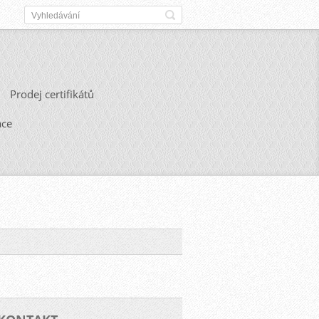
Prodej certifikátů
ace