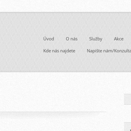
Úvod
O nás
Služby
Akce
Kde nás najdete
Napište nám/Konzult