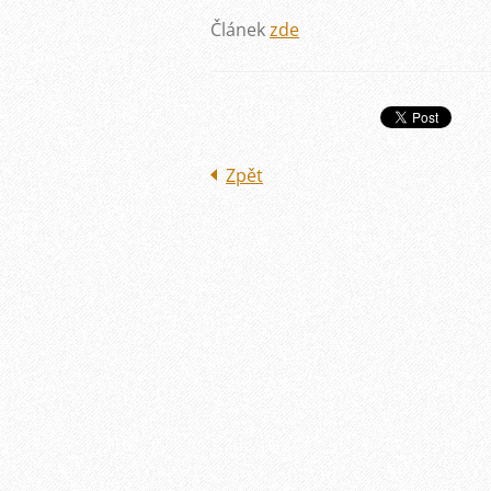
Článek
zde
Zpět