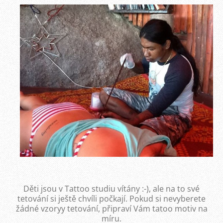
Děti jsou v Tattoo studiu vítány :-), ale na to své
tetování si ještě chvíli počkají. Pokud si nevyberete
žádné vzoryy tetování, připraví Vám tatoo motiv na
míru.