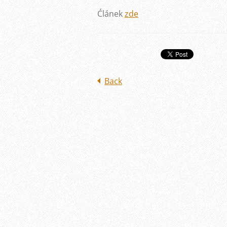
Ćlánek
zde
Back